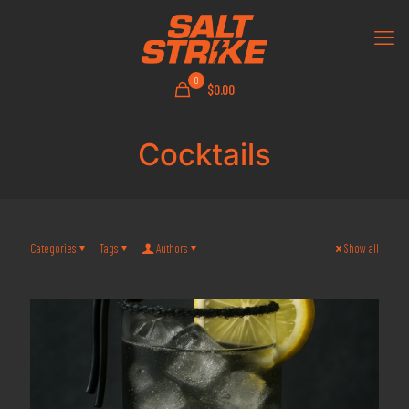
0
$0.00
Cocktails
Categories
Tags
Authors
Show all